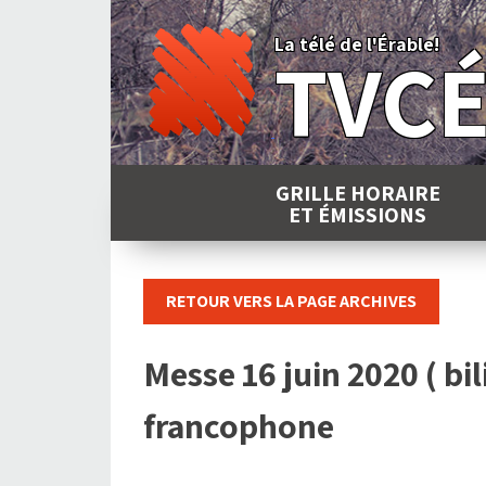
Skip
to
La télé de l'Érable!
TVC
content
GRILLE HORAIRE
ET ÉMISSIONS
RETOUR VERS LA PAGE ARCHIVES
Messe 16 juin 2020 ( b
francophone