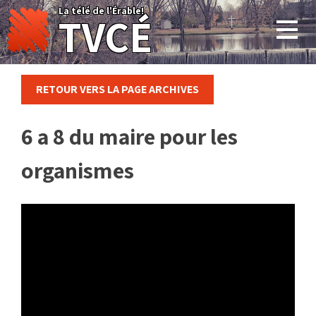
Skip
La télé de l'Érable!
TVCÉ
to
content
RETOUR VERS LA PAGE ARCHIVES
6 a 8 du maire pour les
organismes