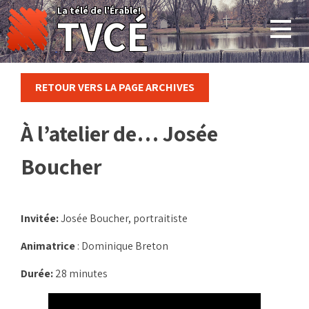
Skip
La télé de l'Érable!
TVCÉ
to
content
RETOUR VERS LA PAGE ARCHIVES
À l’atelier de… Josée
Boucher
Invitée:
Josée Boucher, portraitiste
Animatrice
: Dominique Breton
Durée:
28 minutes