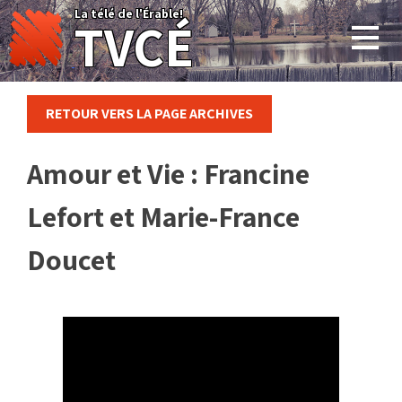
Skip
La télé de l'Érable!
TVCÉ
to
content
RETOUR VERS LA PAGE ARCHIVES
Amour et Vie : Francine
Lefort et Marie-France
Doucet