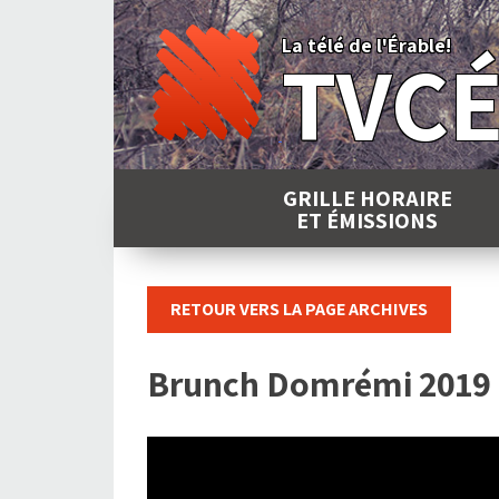
Skip
to
La télé de l'Érable!
TVC
content
GRILLE HORAIRE
ET ÉMISSIONS
RETOUR VERS LA PAGE ARCHIVES
Brunch Domrémi 2019