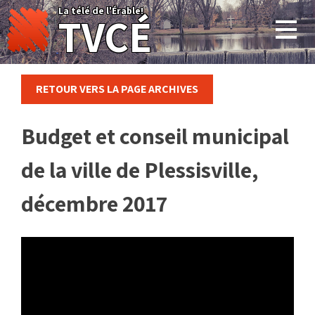
Skip
La télé de l'Érable!
TVCÉ
to
content
RETOUR VERS LA PAGE ARCHIVES
Budget et conseil municipal
de la ville de Plessisville,
décembre 2017