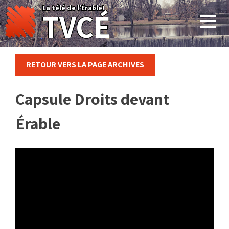
Skip
La télé de l'Érable!
TVCÉ
to
content
RETOUR VERS LA PAGE ARCHIVES
Capsule Droits devant
Érable