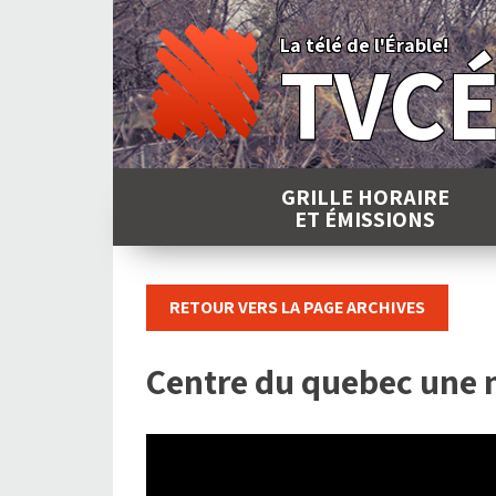
Skip
to
La télé de l'Érable!
TVC
content
GRILLE HORAIRE
ET ÉMISSIONS
RETOUR VERS LA PAGE ARCHIVES
Centre du quebec une 