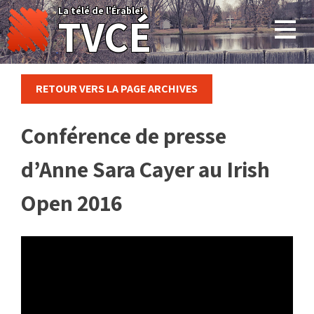
Skip
La télé de l'Érable!
TVCÉ
to
content
RETOUR VERS LA PAGE ARCHIVES
Conférence de presse
d’Anne Sara Cayer au Irish
Open 2016