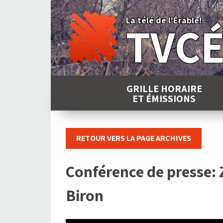
Skip
to
La télé de l'Érable!
TVC
content
GRILLE HORAIRE
ET ÉMISSIONS
RETOUR VERS LA PAGE ARCHIVES
Conférence de presse: 
Biron