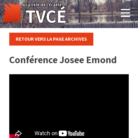
Skip
La télé de l'Érable!
TVCÉ
to
content
RETOUR VERS LA PAGE ARCHIVES
Conférence Josee Emond