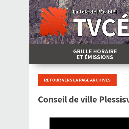
Skip
to
La télé de l'Érable!
TVC
content
GRILLE HORAIRE
ET ÉMISSIONS
RETOUR VERS LA PAGE ARCHIVES
Conseil de ville Plessisv