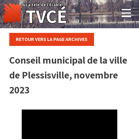
Skip
La télé de l'Érable!
TVCÉ
to
content
RETOUR VERS LA PAGE ARCHIVES
Conseil municipal de la ville
de Plessisville, novembre
2023