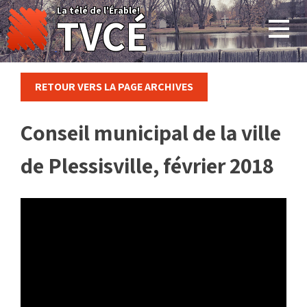
Skip
La télé de l'Érable!
TVCÉ
to
content
RETOUR VERS LA PAGE ARCHIVES
Conseil municipal de la ville
de Plessisville, février 2018