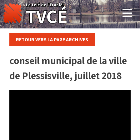
Skip
La télé de l'Érable!
TVCÉ
to
content
RETOUR VERS LA PAGE ARCHIVES
conseil municipal de la ville
de Plessisville, juillet 2018