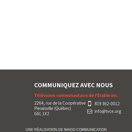
COMMUNIQUEZ AVEC NOUS
Télévision communautaire de l'Érable inc.
2264, rue de la Coopérative
819 362-0012
Plessisville (Québec)
info@tvce.org
G6L 1X2
UNE RÉALISATION DE IMA
GO
COMMUNICATION