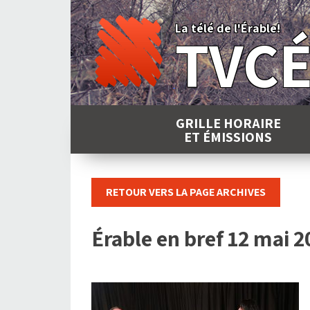
Skip
to
La télé de l'Érable!
TVC
content
GRILLE HORAIRE
ET ÉMISSIONS
RETOUR VERS LA PAGE ARCHIVES
Érable en bref 12 mai 2