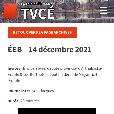
Skip
La télé de l'Érable!
TVCÉ
to
content
RETOUR VERS LA PAGE ARCHIVES
ÉEB – 14 décembre 2021
Invités:
Éric Lefebvre, député provincial d’Arthabaska-
Érable & Luc Berthold, député fédéral de Mégantic-l
’Érable
Journaliste:
Lydia Jacques
Durée:
28 minutes