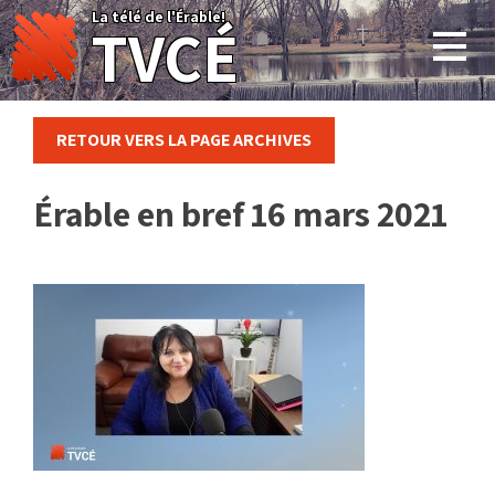
Skip
La télé de l'Érable!
TVCÉ
to
content
RETOUR VERS LA PAGE ARCHIVES
Érable en bref 16 mars 2021