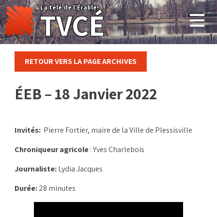
Skip
La télé de l'Érable!
TVCÉ
to
content
RETOUR VERS LA PAGE ARCHIVES
ÉEB – 18 Janvier 2022
Invités:
Pierre Fortier, maire de la Ville de Plessisville
Chroniqueur
agricole
: Yves Charlebois
Journaliste:
Lydia Jacques
Durée:
28 minutes