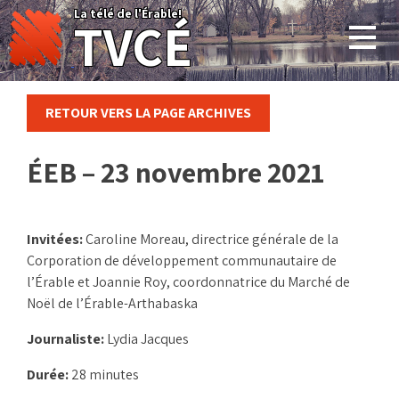
Skip
La télé de l'Érable!
TVCÉ
to
content
RETOUR VERS LA PAGE ARCHIVES
ÉEB – 23 novembre 2021
Invitées:
Caroline Moreau, directrice générale de la
Corporation de développement communautaire de
l’Érable et Joannie Roy, coordonnatrice du Marché de
Noël de l’Érable-Arthabaska
Journaliste:
Lydia Jacques
Durée:
28 minutes