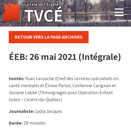
Skip
La télé de l'Érable!
TVCÉ
to
content
RETOUR VERS LA PAGE ARCHIVES
ÉEB: 26 mai 2021 (Intégrale)
Invités:
Yoan Larouche (Chef des services spécialisés en
santé mentale) et Éloise Parisé, Catherine Carignan et
Josiane Labbé (Témoignages pour Opération Enfant
Soleil – Centre-du-Québec)
Journaliste:
Lydia Jacques
Durée:
28 minutes