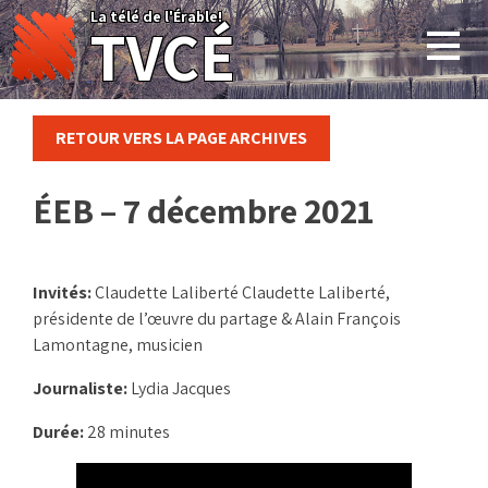
Skip
La télé de l'Érable!
TVCÉ
to
content
RETOUR VERS LA PAGE ARCHIVES
ÉEB – 7 décembre 2021
Invités:
Claudette Laliberté Claudette Laliberté,
présidente de l’œuvre du partage & Alain François
Lamontagne, musicien
Journaliste:
Lydia Jacques
Durée:
28 minutes