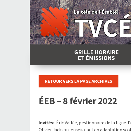
Skip
to
La télé de l'Érable!
TVC
content
GRILLE HORAIRE
ET ÉMISSIONS
RETOUR VERS LA PAGE ARCHIVES
ÉEB – 8 février 2022
Invités:
Éric Vallée, gestionnaire de la ligne J’
Olivier Jackson, enseignant en adaptation scol