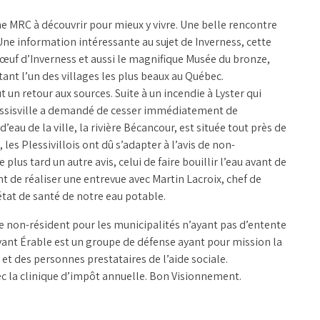
ne MRC à découvrir pour mieux y vivre. Une belle rencontre
Une information intéressante au sujet de Inverness, cette
bœuf d’Inverness et aussi le magnifique Musée du bronze,
ant l’un des villages les plus beaux au Québec.
t un retour aux sources. Suite à un incendie à Lyster qui
Plessisville a demandé de cesser immédiatement de
’eau de la ville, la rivière Bécancour, est située tout près de
les Plessivillois ont dû s’adapter à l’avis de non-
us tard un autre avis, celui de faire bouillir l’eau avant de
 de réaliser une entrevue avec Martin Lacroix, chef de
’état de santé de notre eau potable.
e non-résident pour les municipalités n’ayant pas d’entente
 devant Érable est un groupe de défense ayant pour mission la
t des personnes prestataires de l’aide sociale.
ec la clinique d’impôt annuelle. Bon Visionnement.