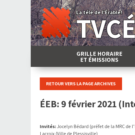
Skip
to
La télé de l'Érable!
TVC
content
GRILLE HORAIRE
ET ÉMISSIONS
RETOUR VERS LA PAGE ARCHIVES
ÉEB: 9 février 2021 (Int
Invités:
Jocelyn Bédard (préfet de la MRC de l’
Lacroix (Ville de Plessisville)