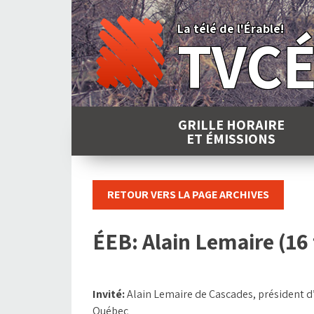
Skip
to
La télé de l'Érable!
TVC
content
GRILLE HORAIRE
ET ÉMISSIONS
RETOUR VERS LA PAGE ARCHIVES
ÉEB: Alain Lemaire (16 
Invité:
Alain Lemaire de Cascades, président 
Québec