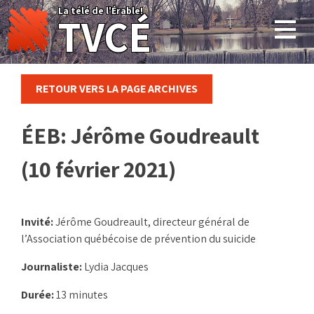
Skip
La télé de l'Érable!
TVCÉ
to
content
RETOUR VERS LA PAGE ARCHIVES
ÉEB: Jérôme Goudreault
(10 février 2021)
Invité:
Jérôme Goudreault, directeur général de
l’Association québécoise de prévention du suicide
Journaliste:
Lydia Jacques
Durée:
13 minutes