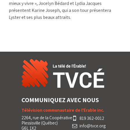
mieux y vivre », Jocelyn Bédard et Lydia Jacques
présentent Karine Joseph, qui a son tour présentera
Lyster et ses plus beaux attraits.
COMMUNIQUEZ AVEC NOUS
Télévision communautaire de l'Érable inc.
2264, rue de la Coopérative
819 362-0012
Plessisville (Québec)
info@tvce.org
G6L 1X2