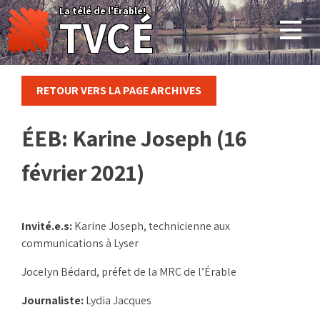
Skip
La télé de l'Érable!
TVCÉ
to
content
RETOUR VERS LA PAGE ARCHIVES
ÉEB: Karine Joseph (16
février 2021)
Invité.e.s:
Karine Joseph, technicienne aux
communications à Lyser
Jocelyn Bédard, préfet de la MRC de l’Érable
Journaliste:
Lydia Jacques