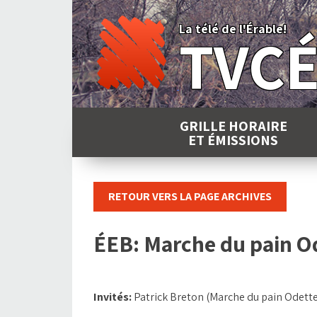
Skip
to
La télé de l'Érable!
TVC
content
GRILLE HORAIRE
ET ÉMISSIONS
RETOUR VERS LA PAGE ARCHIVES
ÉEB: Marche du pain O
Invités:
Patrick Breton (Marche du pain Odett