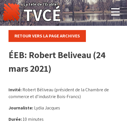
Skip
La télé de l'Érable!
TVCÉ
to
content
RETOUR VERS LA PAGE ARCHIVES
ÉEB: Robert Beliveau (24
mars 2021)
Invité:
Robert Béliveau (président de la Chambre de
commerce et d’industrie Bois-Francs)
Journaliste:
Lydia Jacques
Durée:
10 minutes