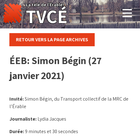
Skip
La télé de l'Érable!
TVCÉ
to
content
RETOUR VERS LA PAGE ARCHIVES
ÉEB: Simon Bégin (27
janvier 2021)
Invité:
Simon Bégin, du Transport collectif de la MRC de
l’Érable
Journaliste:
Lydia Jacques
Durée:
9 minutes et 30 secondes