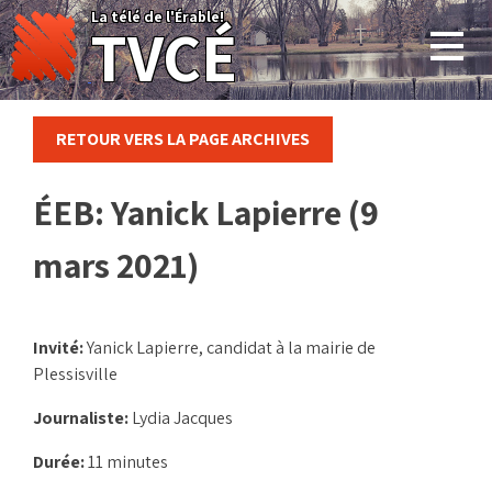
Skip
La télé de l'Érable!
TVCÉ
to
content
RETOUR VERS LA PAGE ARCHIVES
ÉEB: Yanick Lapierre (9
mars 2021)
Invité:
Yanick Lapierre, candidat à la mairie de
Plessisville
Journaliste:
Lydia Jacques
Durée:
11 minutes