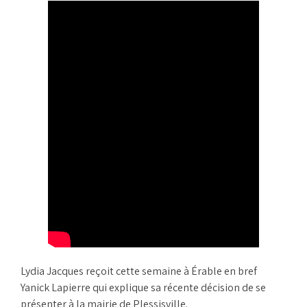
Lydia Jacques reçoit cette semaine à Érable en bref
Yanick Lapierre qui explique sa récente décision de se
présenter à la mairie de Plessisville.