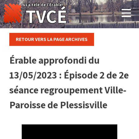
Skip
La télé de l'Érable!
TVCÉ
to
content
RETOUR VERS LA PAGE ARCHIVES
Érable approfondi du
13/05/2023 : Épisode 2 de 2e
séance regroupement Ville-
Paroisse de Plessisville