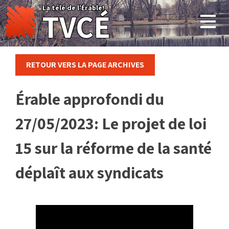
Skip
La télé de l'Érable!
TVCÉ
to
content
RETOUR VERS LA PAGE ARCHIVES
Érable approfondi du
27/05/2023: Le projet de loi
15 sur la réforme de la santé
déplaît aux syndicats