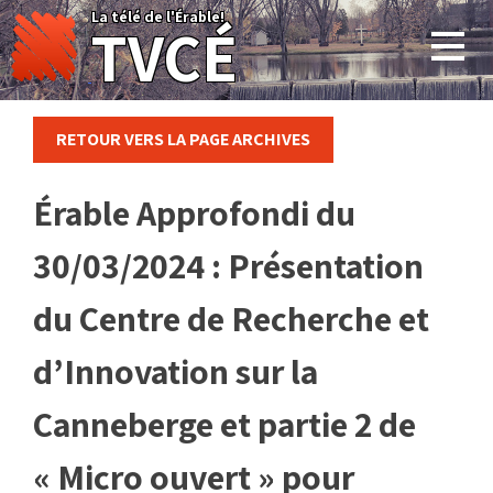
Skip
La télé de l'Érable!
TVCÉ
to
content
RETOUR VERS LA PAGE ARCHIVES
Érable Approfondi du
30/03/2024 : Présentation
du Centre de Recherche et
d’Innovation sur la
Canneberge et partie 2 de
« Micro ouvert » pour