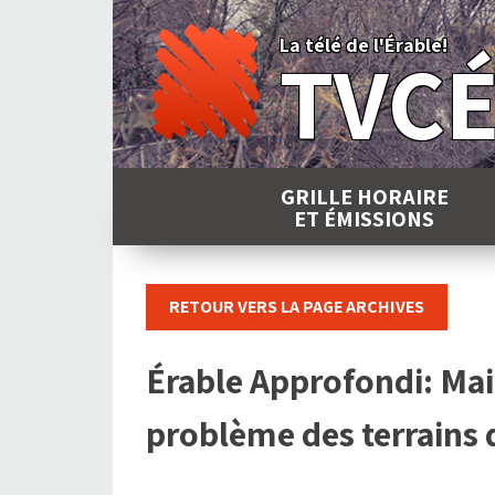
Skip
to
La télé de l'Érable!
TVC
content
GRILLE HORAIRE
ET ÉMISSIONS
RETOUR VERS LA PAGE ARCHIVES
Érable Approfondi: Mai
problème des terrains d