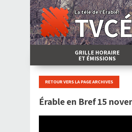
Skip
to
La télé de l'Érable!
TVC
content
GRILLE HORAIRE
ET ÉMISSIONS
RETOUR VERS LA PAGE ARCHIVES
Érable en Bref 15 nov