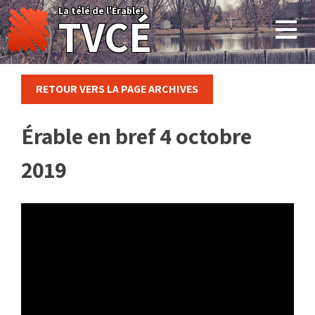
Skip
La télé de l'Érable!
TVCÉ
to
content
RETOUR VERS LA PAGE ARCHIVES
Érable en bref 4 octobre
2019