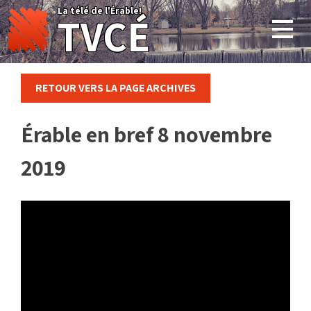
Skip
La télé de l'Érable!
TVCÉ
to
content
RETOUR VERS LA PAGE ARCHIVES
Érable en bref 8 novembre
2019