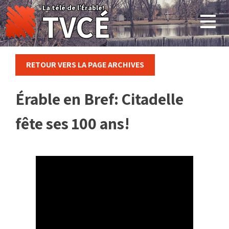
Skip
La télé de l'Érable!
TVCÉ
to
content
RETOUR VERS LA PAGE ARCHIVES
Érable en Bref: Citadelle
fête ses 100 ans!