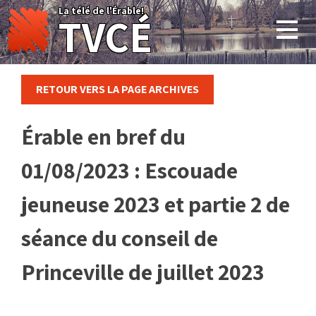
Skip
La télé de l'Érable!
TVCÉ
to
content
RETOUR VERS LA PAGE ARCHIVES
Érable en bref du
01/08/2023 : Escouade
jeuneuse 2023 et partie 2 de
séance du conseil de
Princeville de juillet 2023