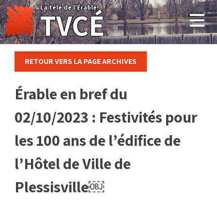
Skip
La télé de l'Érable!
TVCÉ
to
content
RETOUR VERS LA PAGE ARCHIVES
Érable en bref du
02/10/2023 : Festivités pour
les 100 ans de l’édifice de
l’Hôtel de Ville de
Plessisville￼