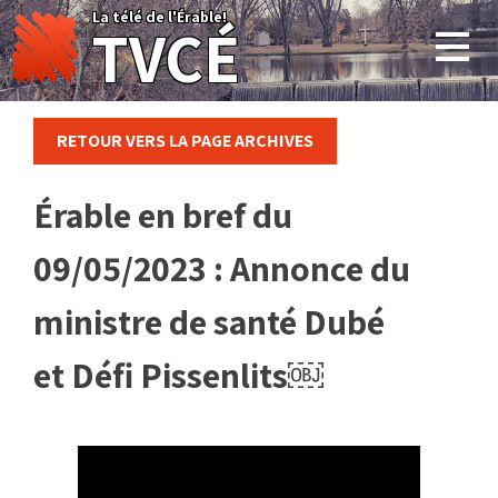
Skip
La télé de l'Érable!
TVCÉ
to
content
RETOUR VERS LA PAGE ARCHIVES
Érable en bref du
09/05/2023 : Annonce du
ministre de santé Dubé
et Défi Pissenlits￼