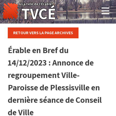
Skip
La télé de l'Érable!
TVCÉ
to
content
RETOUR VERS LA PAGE ARCHIVES
Érable en Bref du
14/12/2023 : Annonce de
regroupement Ville-
Paroisse de Plessisville en
dernière séance de Conseil
de Ville