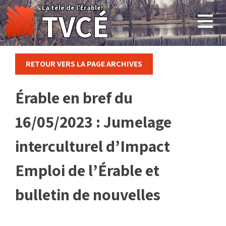
Skip
La télé de l'Érable!
TVCÉ
to
content
RETOUR VERS LA PAGE ARCHIVES
Érable en bref du
16/05/2023 : Jumelage
interculturel d’Impact
Emploi de l’Érable et
bulletin de nouvelles