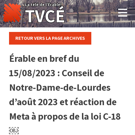
Skip
La télé de l'Érable!
TVCÉ
to
content
RETOUR VERS LA PAGE ARCHIVES
Érable en bref du
15/08/2023 : Conseil de
Notre-Dame-de-Lourdes
d’août 2023 et réaction de
Meta à propos de la loi C-18
￼