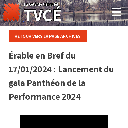
Skip
La télé de l'Érable!
TVCÉ
to
content
RETOUR VERS LA PAGE ARCHIVES
Érable en Bref du
17/01/2024 : Lancement du
gala Panthéon de la
Performance 2024