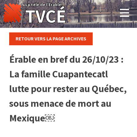
Skip
La télé de l'Érable!
TVCÉ
to
content
RETOUR VERS LA PAGE ARCHIVES
Érable en bref du 26/10/23 :
La famille Cuapantecatl
lutte pour rester au Québec,
sous menace de mort au
Mexique￼