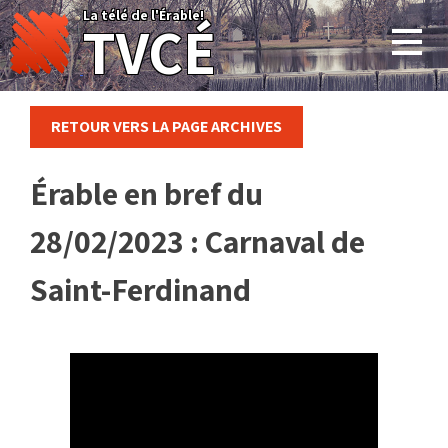
Skip
La télé de l'Érable!
TVCÉ
to
content
RETOUR VERS LA PAGE ARCHIVES
Érable en bref du
28/02/2023 : Carnaval de
Saint-Ferdinand