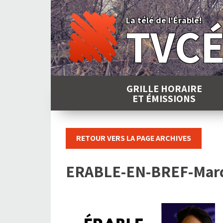
Skip
to
La télé de l'Érable!
TVC
content
GRILLE HORAIRE
ET ÉMISSIONS
RETOUR VERS LA PAGE ARCHIVES
ERABLE-EN-BREF-Mardi