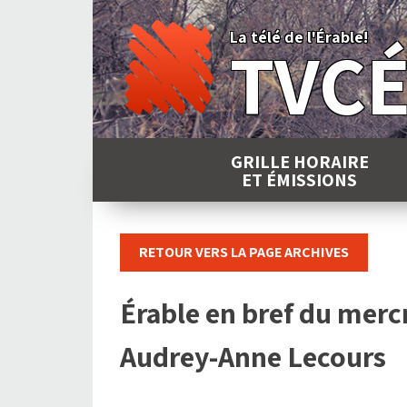
Skip
to
La télé de l'Érable!
TVC
content
GRILLE HORAIRE
ET ÉMISSIONS
RETOUR VERS LA PAGE ARCHIVES
Érable en bref du merc
Audrey-Anne Lecours